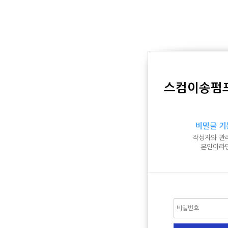
스컴이송펌프
비밀글 기
작성자와 관
본인이라면